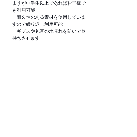
ますが中学生以上であればお子様で
も利用可能
・耐久性のある素材を使用していま
すので繰り返し利用可能
・ギプスや包帯の水濡れを防いで長
持ちさせます
・ラテックスならびにフタル酸エス
テル（環境ホルモン）不使用
【当製品はシャワー時にご使用いた
だける商品です。※入浴での使用は
推奨しておりません。】
商品情報
商品サイズ (全長44cm、幅
製品に対する90日間の保証
22cm)
開口部のサイズ: 4cmから
TAKUMEDでは当製品に対し90
ご使用方法
11cmまで広げることが可能
日間の製品保証を
材質：PVC/ネオプレンでラ
提供いたします。