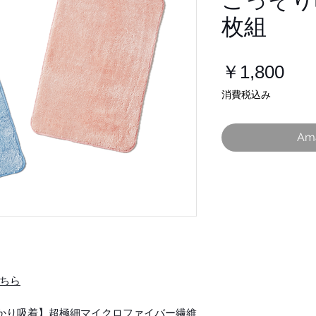
ごっそり
枚組
価
￥1,800
格
消費税込み
Am
ちら
かり吸着】超極細マイクロファイバー繊維