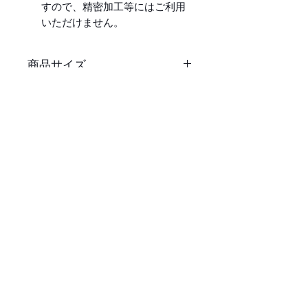
すので、精密加工等にはご利用
いただけません。
商品サイズ
全長21.5cm(収納時)/38cm(展開
用途
時) 高さ5cm 厚み3.2mm 重量：
25g
角度や長さおよび可動域の計測
材質
柔軟性に富むので長期間使用し
に使用します。
ても折れにくく、落としても割
分度版は0度を起点とし上下を
素材は厚さ0.8mmの薄手の塩化
れにくい設計です。
問わず最大で180度(誤差±1度)
ビニルをプレス加工しています
まで計測が可能です。
ので、柔軟性に富み耐久性があ
ります。
また、エッジはバリ取り加工を
行っていますが多少のエッジが
感じられます。
留め具はステンレス製となりま
す。