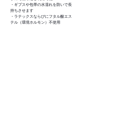
・ギプスや包帯の水濡れを防いで長
持ちさせます
・ラテックスならびにフタル酸エス
テル（環境ホルモン）不使用
【当製品はシャワー時にご使用いた
だける商品です。※入浴での使用は
推奨しておりません。】
商品情報
商品サイズ (長さ×幅×開口部
シリコン破れに対する90日間
外径) :26×23×12.5cm
の保証
開口部のサイズ: 4cm〜11cm
シリコンには十分な伸縮性があ
に対応（開口部内径
ご使用方法
り肌への密着が期待できます
12.5cm）
が、
材質：PVC、シリコン(破れ
１．開口部のシリコンをストレ
ご注意（免責）＞ 必ずお読
絶対に破れないという保証はあ
に対する90日保証あり)
ッチしてギブスや腕が入りやす
み下さい
りません。
重量：110g 原産国:中国
いように準備します。