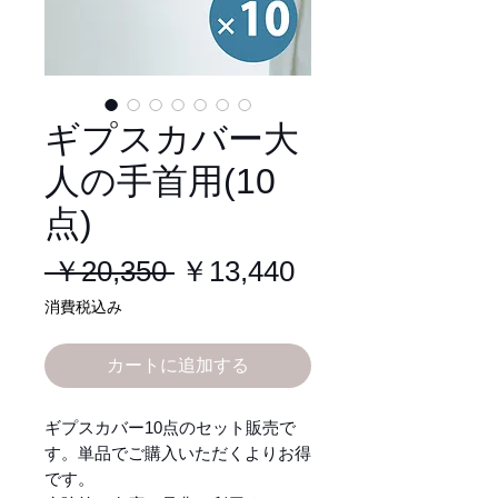
ギプスカバー大
人の手首用(10
点)
通
セ
 ￥20,350 
￥13,440
常
ー
消費税込み
価
ル
カートに追加する
格
価
格
ギプスカバー10点のセット販売で
す。単品でご購入いただくよりお得
です。